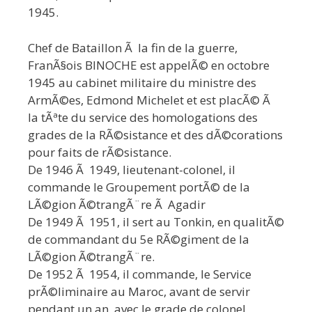
1945.
Chef de Bataillon Ã la fin de la guerre,
FranÃ§ois BINOCHE est appelÃ© en octobre
1945 au cabinet militaire du ministre des
ArmÃ©es, Edmond Michelet et est placÃ© Ã
la tÃªte du service des homologations des
grades de la RÃ©sistance et des dÃ©corations
pour faits de rÃ©sistance.
De 1946 Ã 1949, lieutenant-colonel, il
commande le Groupement portÃ© de la
LÃ©gion Ã©trangÃ¨re Ã Agadir
De 1949 Ã 1951, il sert au Tonkin, en qualitÃ©
de commandant du 5e RÃ©giment de la
LÃ©gion Ã©trangÃ¨re.
De 1952 Ã 1954, il commande, le Service
prÃ©liminaire au Maroc, avant de servir
pendant un an, avec le grade de colonel,