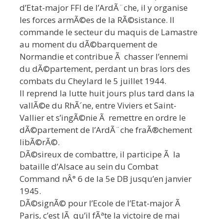
d’Etat-major FFI de l’ArdÃ¨che, il y organise
les forces armÃ©es de la RÃ©sistance. Il
commande le secteur du maquis de Lamastre
au moment du dÃ©barquement de
Normandie et contribue Ã chasser l’ennemi
du dÃ©partement, perdant un bras lors des
combats du Cheylard le 5 juillet 1944.
Il reprend la lutte huit jours plus tard dans la
vallÃ©e du RhÃ´ne, entre Viviers et Saint-
Vallier et s’ingÃ©nie Ã remettre en ordre le
dÃ©partement de l’ArdÃ¨che fraÃ®chement
libÃ©rÃ©.
DÃ©sireux de combattre, il participe Ã la
bataille d’Alsace au sein du Combat
Command nÂ° 6 de la 5e DB jusqu’en janvier
1945.
DÃ©signÃ© pour l’Ecole de l’Etat-major Ã
Paris, c’est lÃ qu’il fÃªte la victoire de mai