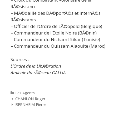
RÃ©sistance
– MÃ©daille des DÃ©portÃ©s et InternÃ©s
RÃ©sistants
– Officier de l’Ordre de LÃ©opold (Belgique)
– Commandeur de l’Etoile Noire (BÃ©nin)
– Commandeur du Nicham Iftikar (Tunisie)
– Commandeur du Ouissam Alaouite (Maroc)
Sources :
L’Ordre de la LibÃ©ration
Amicale du rÃ©seau GALLIA
Categories
Les Agents
Navigation des articles
CHANLON Roger
BERNHEIM Pierre