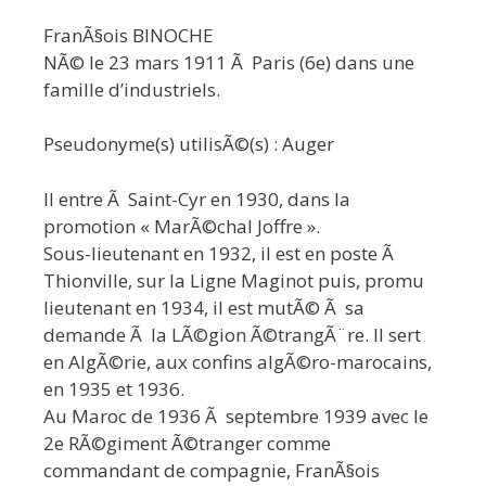
FranÃ§ois BINOCHE
NÃ© le 23 mars 1911 Ã Paris (6e) dans une
famille d’industriels.
Pseudonyme(s) utilisÃ©(s) : Auger
Il entre Ã Saint-Cyr en 1930, dans la
promotion « MarÃ©chal Joffre ».
Sous-lieutenant en 1932, il est en poste Ã
Thionville, sur la Ligne Maginot puis, promu
lieutenant en 1934, il est mutÃ© Ã sa
demande Ã la LÃ©gion Ã©trangÃ¨re. Il sert
en AlgÃ©rie, aux confins algÃ©ro-marocains,
en 1935 et 1936.
Au Maroc de 1936 Ã septembre 1939 avec le
2e RÃ©giment Ã©tranger comme
commandant de compagnie, FranÃ§ois