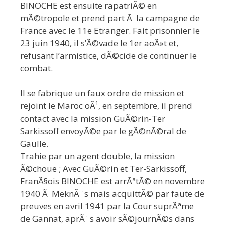
BINOCHE est ensuite rapatriÃ© en
mÃ©tropole et prend part Ã la campagne de
France avec le 11e Etranger. Fait prisonnier le
23 juin 1940, il s’Ã©vade le 1er aoÃ»t et,
refusant l’armistice, dÃ©cide de continuer le
combat.
Il se fabrique un faux ordre de mission et
rejoint le Maroc oÃ¹, en septembre, il prend
contact avec la mission GuÃ©rin-Ter
Sarkissoff envoyÃ©e par le gÃ©nÃ©ral de
Gaulle.
Trahie par un agent double, la mission
Ã©choue ; Avec GuÃ©rin et Ter-Sarkissoff,
FranÃ§ois BINOCHE est arrÃªtÃ© en novembre
1940 Ã MeknÃ¨s mais acquittÃ© par faute de
preuves en avril 1941 par la Cour suprÃªme
de Gannat, aprÃ¨s avoir sÃ©journÃ©s dans