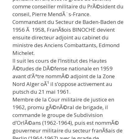
comme conseiller militaire du PrÃ©sident du
conseil, Pierre MendÃ¨s-France.
Commandant du Secteur de Baden-Baden de
1956 Ã 1958, FranÃ§ois BINOCHE devient
ensuite directeur adjoint au cabinet du
ministre des Anciens Combattants, Edmond
Michelet.
Il suit les cours de l’Institut des Hautes
Ã©tudes de DÃ©fense nationale en 1959
avant d’Ãªtre nommÃ© adjoint de la Zone
Nord Alger oÃ¹ il s’oppose activement au
putsch du 21 mai 1961.
Membre de la Cour militaire de justice en
1962, promu gÃ©nÃ©ral de brigade, il
commande le groupe de Subdivision
d’OrlÃ©ans (1962-1964), puis est nommÃ©
gouverneur militaire du secteur franÃ§ais de
Berlin (1964-1967) avec le grade de