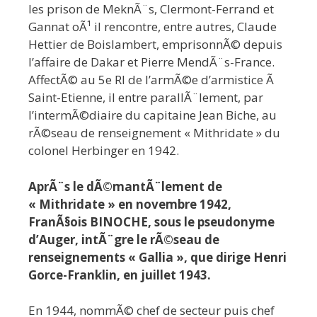
les prison de MeknÃ¨s, Clermont-Ferrand et
Gannat oÃ¹ il rencontre, entre autres, Claude
Hettier de Boislambert, emprisonnÃ© depuis
l’affaire de Dakar et Pierre MendÃ¨s-France.
AffectÃ© au 5e RI de l’armÃ©e d’armistice Ã
Saint-Etienne, il entre parallÃ¨lement, par
l’intermÃ©diaire du capitaine Jean Biche, au
rÃ©seau de renseignement « Mithridate » du
colonel Herbinger en 1942.
AprÃ¨s le dÃ©mantÃ¨lement de
« Mithridate » en novembre 1942,
FranÃ§ois BINOCHE, sous le pseudonyme
d’Auger, intÃ¨gre le rÃ©seau de
renseignements « Gallia », que dirige Henri
Gorce-Franklin, en juillet 1943.
En 1944, nommÃ© chef de secteur puis chef