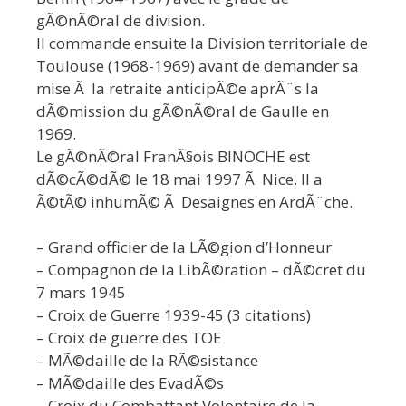
gÃ©nÃ©ral de division.
Il commande ensuite la Division territoriale de
Toulouse (1968-1969) avant de demander sa
mise Ã la retraite anticipÃ©e aprÃ¨s la
dÃ©mission du gÃ©nÃ©ral de Gaulle en
1969.
Le gÃ©nÃ©ral FranÃ§ois BINOCHE est
dÃ©cÃ©dÃ© le 18 mai 1997 Ã Nice. Il a
Ã©tÃ© inhumÃ© Ã Desaignes en ArdÃ¨che.
– Grand officier de la LÃ©gion d’Honneur
– Compagnon de la LibÃ©ration – dÃ©cret du
7 mars 1945
– Croix de Guerre 1939-45 (3 citations)
– Croix de guerre des TOE
– MÃ©daille de la RÃ©sistance
– MÃ©daille des EvadÃ©s
– Croix du Combattant Volontaire de la