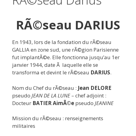
RÃ©seau DARIUS
En 1943, lors de la fondation du rÃ©seau
GALLIA en zone sud, une rÃ©gion Parisienne
fut implantÃ©e. Elle fonctionna jusqu’au 1er
janvier 1944, date Ã laquelle elle se
transforma et devint le rÃ©seau
DARIUS
.
Nom du Chef du rÃ©seau :
Jean DELORE
pseudo
JEAN DE LA LUNE
– chef adjoint :
Docteur
BATIER AimÃ©e
pseudo
JEANINE
Mission du rÃ©seau : renseignements
militaires