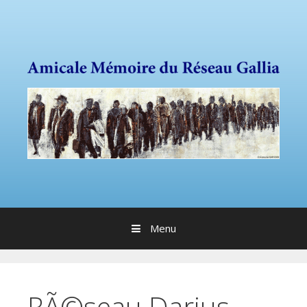
Sauter directement au contenu
Menu
RÃ©seau Darius