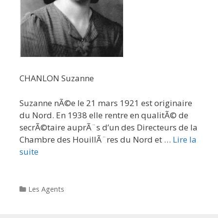
CHANLON Suzanne
Suzanne nÃ©e le 21 mars 1921 est originaire
du Nord. En 1938 elle rentre en qualitÃ© de
secrÃ©taire auprÃ¨s d’un des Directeurs de la
Chambre des HouillÃ¨res du Nord et …
Lire la
suite
Categories
Les Agents