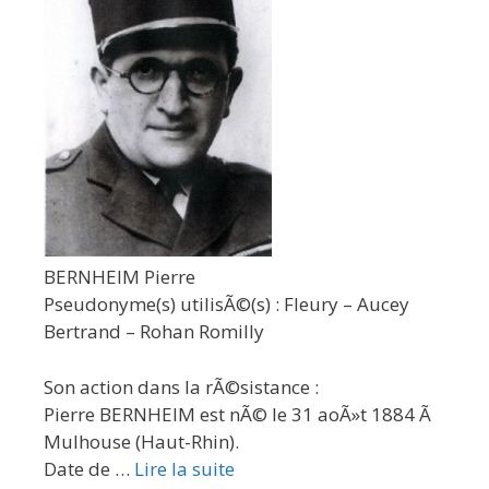
BERNHEIM Pierre
Pseudonyme(s) utilisÃ©(s) : Fleury – Aucey
Bertrand – Rohan Romilly
Son action dans la rÃ©sistance :
Pierre BERNHEIM est nÃ© le 31 aoÃ»t 1884 Ã
Mulhouse (Haut-Rhin).
Date de …
Lire la suite