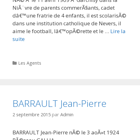
NiÃ¨vre de parents commerÃ§ants, cadet
dâ€™une fratrie de 4 enfants, il est scolarisÃ©
dans une institution catholique de Nevers, il
aime le football, lâ€™opÃ©rette et le …
Lire la
suite
Categories
Les Agents
BARRAULT Jean-Pierre
2 septembre 2015
par
Admin
BARRAULT Jean-Pierre nÃ© le 3 aoÃ»t 1924