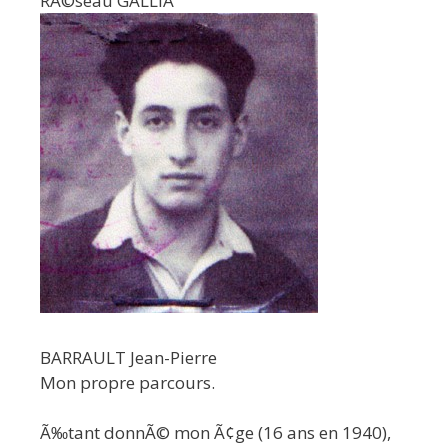
RÃ©seau GALLIA
BARRAULT Jean-Pierre
Mon propre parcours.
Ã‰tant donnÃ© mon Ã¢ge (16 ans en 1940),