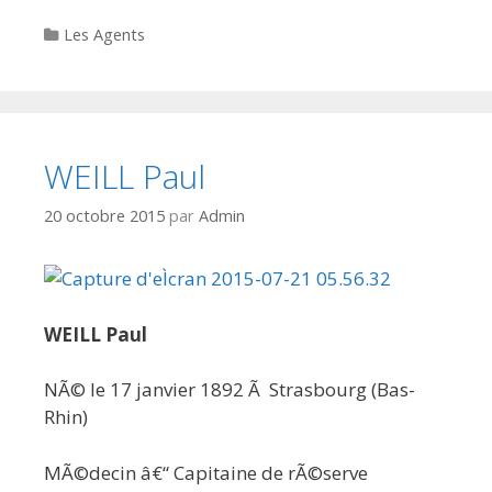
Categories
Les Agents
WEILL Paul
20 octobre 2015
par
Admin
WEILL Paul
NÃ© le 17 janvier 1892 Ã Strasbourg (Bas-
Rhin)
MÃ©decin â€“ Capitaine de rÃ©serve