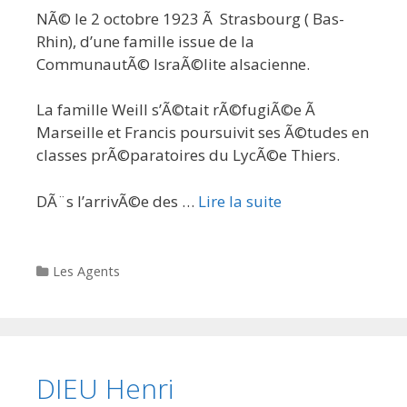
NÃ© le 2 octobre 1923 Ã Strasbourg ( Bas-
Rhin), d’une famille issue de la
CommunautÃ© IsraÃ©lite alsacienne.
La famille Weill s’Ã©tait rÃ©fugiÃ©e Ã
Marseille et Francis poursuivit ses Ã©tudes en
classes prÃ©paratoires du LycÃ©e Thiers.
DÃ¨s l’arrivÃ©e des …
Lire la suite
Categories
Les Agents
DIEU Henri