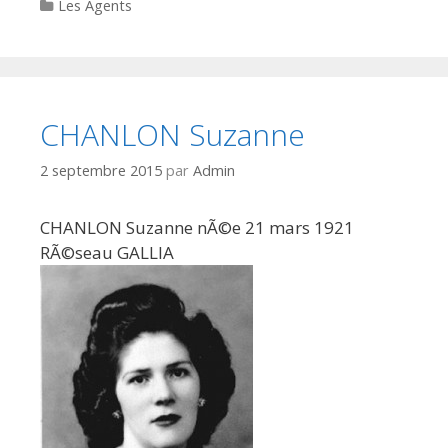
Categories
Les Agents
CHANLON Suzanne
2 septembre 2015
par
Admin
CHANLON Suzanne nÃ©e 21 mars 1921
RÃ©seau GALLIA