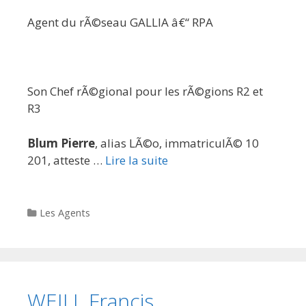
Agent du rÃ©seau GALLIA â€“ RPA
Son Chef rÃ©gional pour les rÃ©gions R2 et
R3
Blum Pierre
, alias LÃ©o, immatriculÃ© 10
201, atteste …
Lire la suite
Categories
Les Agents
WEILL Francis