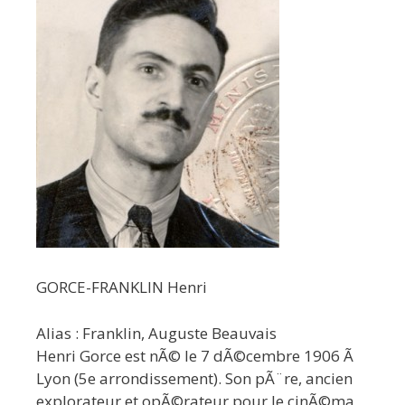
GORCE-FRANKLIN Henri
Alias : Franklin, Auguste Beauvais
Henri Gorce est nÃ© le 7 dÃ©cembre 1906 Ã
Lyon (5e arrondissement). Son pÃ¨re, ancien
explorateur et opÃ©rateur pour le cinÃ©ma,