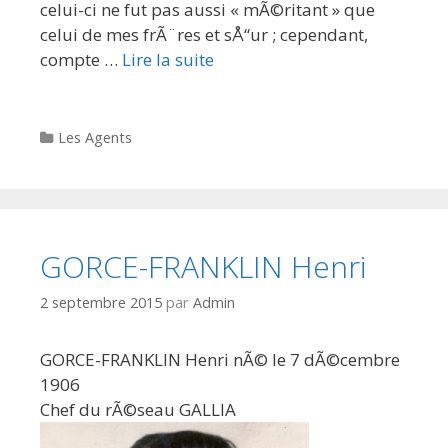
celui-ci ne fut pas aussi « mÃ©ritant » que
celui de mes frÃ¨res et sÅ“ur ; cependant,
compte …
Lire la suite
Categories
Les Agents
GORCE-FRANKLIN Henri
2 septembre 2015
par
Admin
GORCE-FRANKLIN Henri nÃ© le 7 dÃ©cembre
1906
Chef du rÃ©seau GALLIA