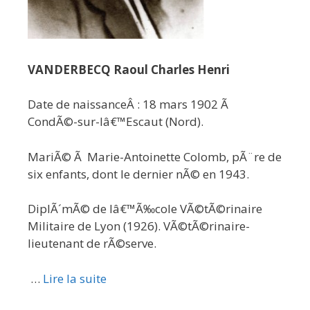
VANDERBECQ Raoul Charles Henri
Date de naissanceÂ : 18 mars 1902 Ã
CondÃ©-sur-lâ€™Escaut (Nord).
MariÃ© Ã Marie-Antoinette Colomb, pÃ¨re de
six enfants, dont le dernier nÃ© en 1943.
DiplÃ´mÃ© de lâ€™Ã‰cole VÃ©tÃ©rinaire
Militaire de Lyon (1926). VÃ©tÃ©rinaire-
lieutenant de rÃ©serve.
…
Lire la suite