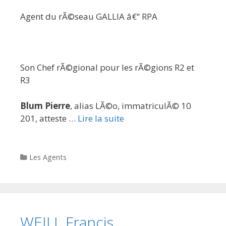
Agent du rÃ©seau GALLIA â€“ RPA
Son Chef rÃ©gional pour les rÃ©gions R2 et
R3
Blum Pierre
, alias LÃ©o, immatriculÃ© 10
201, atteste …
Lire la suite
Categories
Les Agents
WEILL Francis