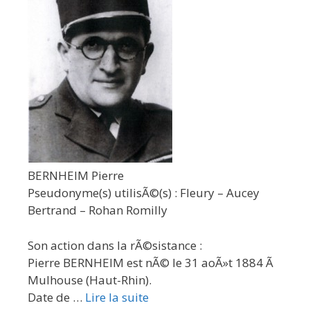
BERNHEIM Pierre
Pseudonyme(s) utilisÃ©(s) : Fleury – Aucey
Bertrand – Rohan Romilly
Son action dans la rÃ©sistance :
Pierre BERNHEIM est nÃ© le 31 aoÃ»t 1884 Ã
Mulhouse (Haut-Rhin).
Date de …
Lire la suite