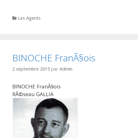
Categories
Les Agents
BINOCHE FranÃ§ois
2 septembre 2015
par
Admin
BINOCHE FranÃ§ois
RÃ©seau GALLIA