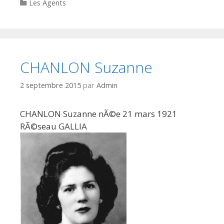
Categories
Les Agents
CHANLON Suzanne
2 septembre 2015
par
Admin
CHANLON Suzanne nÃ©e 21 mars 1921
RÃ©seau GALLIA