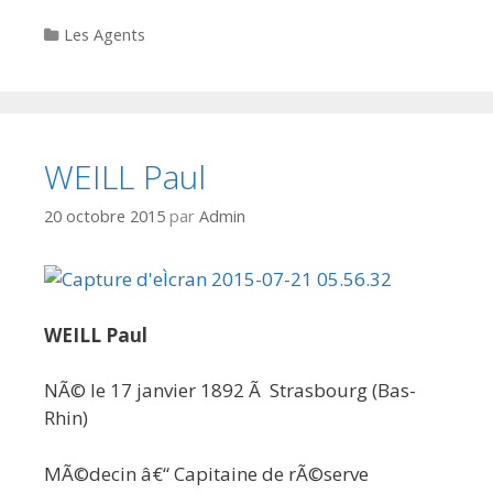
Categories
Les Agents
WEILL Paul
20 octobre 2015
par
Admin
WEILL Paul
NÃ© le 17 janvier 1892 Ã Strasbourg (Bas-
Rhin)
MÃ©decin â€“ Capitaine de rÃ©serve