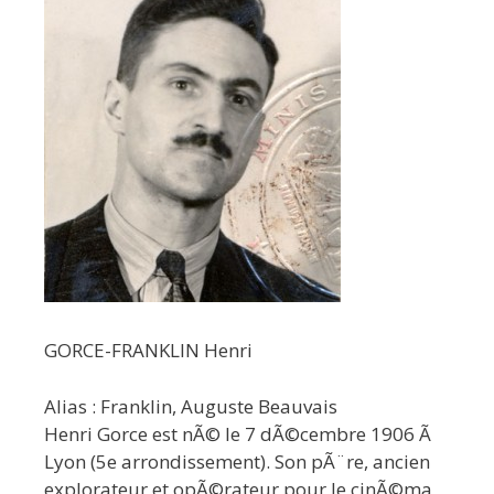
GORCE-FRANKLIN Henri
Alias : Franklin, Auguste Beauvais
Henri Gorce est nÃ© le 7 dÃ©cembre 1906 Ã
Lyon (5e arrondissement). Son pÃ¨re, ancien
explorateur et opÃ©rateur pour le cinÃ©ma,