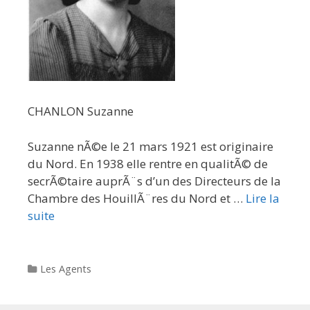
CHANLON Suzanne
Suzanne nÃ©e le 21 mars 1921 est originaire
du Nord. En 1938 elle rentre en qualitÃ© de
secrÃ©taire auprÃ¨s d’un des Directeurs de la
Chambre des HouillÃ¨res du Nord et …
Lire la
suite
Categories
Les Agents