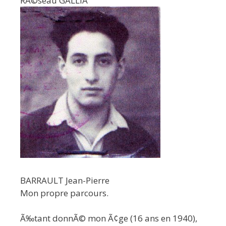
RÃ©seau GALLIA
BARRAULT Jean-Pierre
Mon propre parcours.
Ã‰tant donnÃ© mon Ã¢ge (16 ans en 1940),