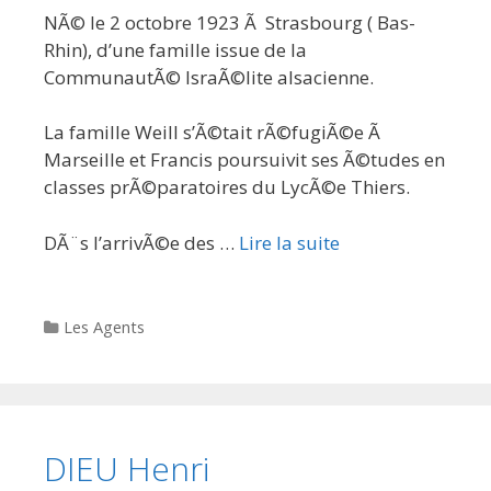
NÃ© le 2 octobre 1923 Ã Strasbourg ( Bas-
Rhin), d’une famille issue de la
CommunautÃ© IsraÃ©lite alsacienne.
La famille Weill s’Ã©tait rÃ©fugiÃ©e Ã
Marseille et Francis poursuivit ses Ã©tudes en
classes prÃ©paratoires du LycÃ©e Thiers.
DÃ¨s l’arrivÃ©e des …
Lire la suite
Categories
Les Agents
DIEU Henri