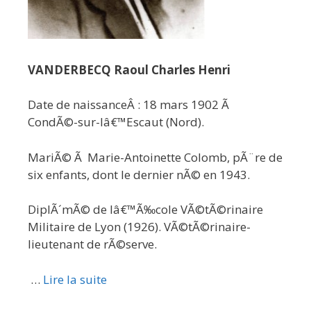
VANDERBECQ Raoul Charles Henri
Date de naissanceÂ : 18 mars 1902 Ã
CondÃ©-sur-lâ€™Escaut (Nord).
MariÃ© Ã Marie-Antoinette Colomb, pÃ¨re de
six enfants, dont le dernier nÃ© en 1943.
DiplÃ´mÃ© de lâ€™Ã‰cole VÃ©tÃ©rinaire
Militaire de Lyon (1926). VÃ©tÃ©rinaire-
lieutenant de rÃ©serve.
…
Lire la suite