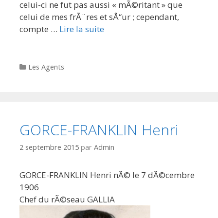
celui-ci ne fut pas aussi « mÃ©ritant » que
celui de mes frÃ¨res et sÅ“ur ; cependant,
compte …
Lire la suite
Categories
Les Agents
GORCE-FRANKLIN Henri
2 septembre 2015
par
Admin
GORCE-FRANKLIN Henri nÃ© le 7 dÃ©cembre
1906
Chef du rÃ©seau GALLIA