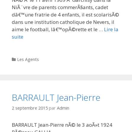
NiÃ¨vre de parents commerÃ§ants, cadet
dâ€™une fratrie de 4 enfants, il est scolarisÃ©
dans une institution catholique de Nevers, il
aime le football, lâ€™opÃ©rette et le …
Lire la
suite
Categories
Les Agents
BARRAULT Jean-Pierre
2 septembre 2015
par
Admin
BARRAULT Jean-Pierre nÃ© le 3 aoÃ»t 1924