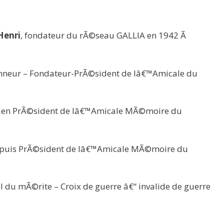
Henri
, fondateur du rÃ©seau GALLIA en 1942 Ã
nneur – Fondateur-PrÃ©sident de lâ€™Amicale du
ien PrÃ©sident de lâ€™Amicale MÃ©moire du
 puis PrÃ©sident de lâ€™Amicale MÃ©moire du
l du mÃ©rite – Croix de guerre â€“ invalide de guerre