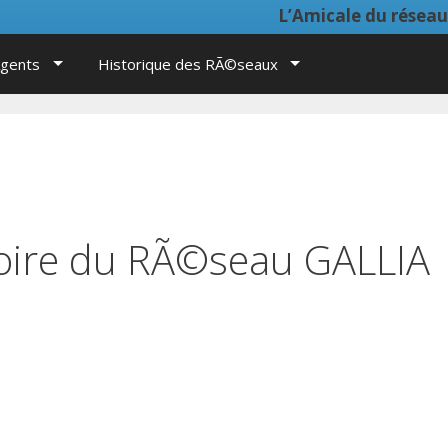
L’Amicale du réseau GALLI
Agents
Historique des RÃ©seaux
ire du RÃ©seau GALLIA