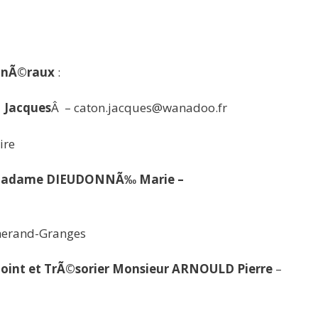
Ã©nÃ©raux
:
 Jacques
Â – caton.jacques@wanadoo.fr
ire
 Madame DIEUDONNÃ‰ Marie –
herand-Granges
oint et TrÃ©sorier Monsieur ARNOULD Pierre
–