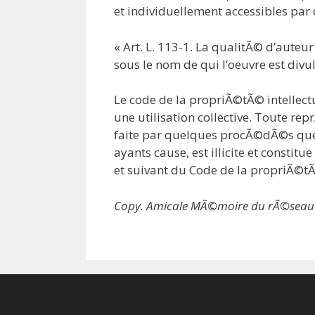
et individuellement accessibles pa
« Art. L. 113-1. La qualitÃ© d’auteu
sous le nom de qui l’oeuvre est div
Le code de la propriÃ©tÃ© intellect
une utilisation collective. Toute re
faite par quelques procÃ©dÃ©s que c
ayants cause, est illicite et constit
et suivant du Code de la propriÃ©tÃ©
Copy. Amicale MÃ©moire du rÃ©seau