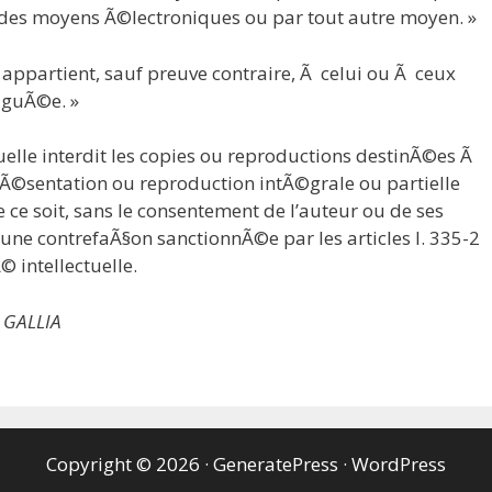
r des moyens Ã©lectroniques ou par tout autre moyen. »
r appartient, sauf preuve contraire, Ã celui ou Ã ceux
ulguÃ©e. »
uelle interdit les copies ou reproductions destinÃ©es Ã
prÃ©sentation ou reproduction intÃ©grale ou partielle
e soit, sans le consentement de l’auteur ou de ses
ue une contrefaÃ§on sanctionnÃ©e par les articles I. 335-2
 intellectuelle.
 GALLIA
Copyright © 2026
·
GeneratePress
·
WordPress