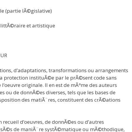
e (partie lÃ©gislative)
ittÃ©raire et artistique
EUR
uctions, d’adaptations, transformations ou arrangements
 la protection instituÃ©e par le prÃ©sent code sans
 l’oeuvre originale. Il en est de mÃªme des auteurs
res ou de donnÃ©es diverses, tels que les bases de
isposition des matiÃ¨res, constituent des crÃ©ations
recueil d’oeuvres, de donnÃ©es ou d’autres
sÃ©s de maniÃ¨re systÃ©matique ou mÃ©thodique,