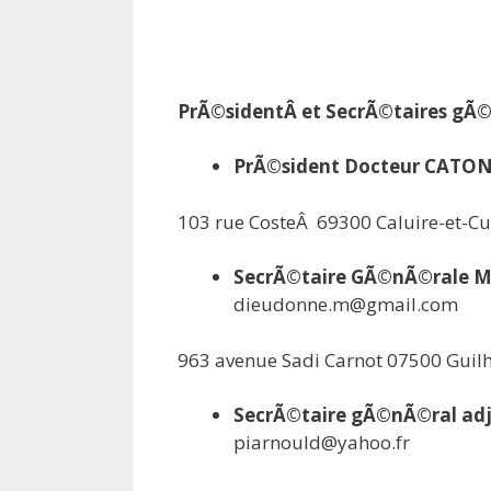
PrÃ©sidentÂ et SecrÃ©taires g
PrÃ©sident Docteur CATON
103 rue CosteÂ 69300 Caluire-et-Cu
SecrÃ©taire GÃ©nÃ©rale
dieudonne.m@gmail.com
963 avenue Sadi Carnot 07500 Guil
SecrÃ©taire gÃ©nÃ©ral adj
piarnould@yahoo.fr