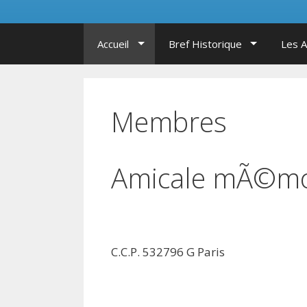
Accueil
Bref Historique
Les 
Membres
Amicale mÃ©mo
C.C.P. 532796 G Paris