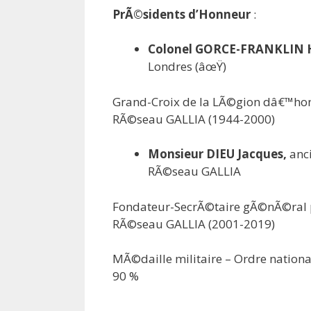
PrÃ©sidents d’Honneur
:
Colonel GORCE-FRANKLIN 
Londres (âœŸ)
Grand-Croix de la LÃ©gion dâ€™ho
RÃ©seau GALLIA (1944-2000)
Monsieur DIEU Jacques,
anc
RÃ©seau GALLIA
Fondateur-SecrÃ©taire gÃ©nÃ©ral
RÃ©seau GALLIA (2001-2019)
MÃ©daille militaire – Ordre nationa
90 %