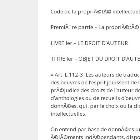
Code de la propriÃ©tÃ© intellectuell
PremiÃ¨re partie – La propriÃ©tÃ© l
LIVRE Ier – LE DROIT D’AUTEUR
TITRE Ier – OBJET DU DROIT D’AUT
« Art. L.112-3. Les auteurs de trad
des oeuvres de l’esprit jouissent de
prÃ©judice des droits de l’auteur de
d’anthologies ou de recueils d’oeuv
donnÃ©es, qui, par le choix ou la d
intellectuelles.
On entend par base de donnÃ©es un 
Ã©lÃ©ments indÃ©pendants, dispo