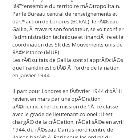
lâ€™ensemble du territoire mÃ©tropolitain.
Par le Bureau central de renseignements et
dâ€™action de Londres (BCRAL), le rÃ©seau
Gallia, Ã travers son fondateur, se voit confier
l’administration technique et financiÃ¨re et la
coordination des SR des Mouvements unis de
RÃ©sistance (MUR).
Les rÃ©sultats de Gallia sont si apprÃ©ciÃ©s
que Franklin est citÃ© Ã l’ordre de la nation
en janvier 1944.
Il part pour Londres en fÃ©vrier 1944 d’oÃ¹ il
revient en mars par une opÃ©ration
aÃ©rienne, chef de mission de 1Ã¨re classe
avec le grade de lieutenant-colonel ; il est
chargÃ© de la crÃ©ation, rÃ©alisÃ©e en avril
1944, du rÃ©seau Darius-nord (centre de
liaison basÃ© Ã Paris sous les ordres du