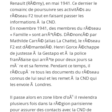
Renault (RÃ©my), en mai 1941. Ce dernier le
convainc de poursuivre ses activitÃ©s au
rÃ©seau F2 tout en faisant passer les
informations Ã la CND.
En novembre 1941, des membres du rÃ©seau
« Famille » sont arrÃªtÃ©s. DÃ©noncÃ© par
Mathilde CarrÃ© (alias La Chatte), le rÃ©seau
F2 est dÃ©mantelÃ©. Henri Gorce Ã©chappe
de justesse Ã la Gestapo et Ã la police
franÃ§aise qui arrÃªte pour deux jours sa
mÃ¨re et sa femme. Pendant ce temps, il
rÃ©cupÃ¨re tous les documents du rÃ©seau
connus de lui seul et les remet Ã la CND qui
les envoie Ã Londres.
Il passe alors en zone libre d’oÃ¹ il reviendra
plusieurs fois dans la rÃ©gion parisienne
pour assurer des contacts avec la CND de