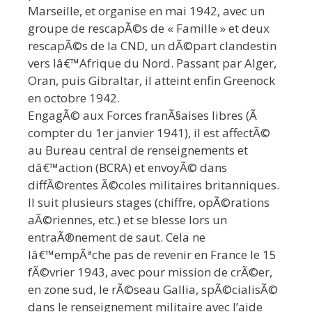
Marseille, et organise en mai 1942, avec un
groupe de rescapÃ©s de « Famille » et deux
rescapÃ©s de la CND, un dÃ©part clandestin
vers lâ€™Afrique du Nord. Passant par Alger,
Oran, puis Gibraltar, il atteint enfin Greenock
en octobre 1942.
EngagÃ© aux Forces franÃ§aises libres (Ã
compter du 1er janvier 1941), il est affectÃ©
au Bureau central de renseignements et
dâ€™action (BCRA) et envoyÃ© dans
diffÃ©rentes Ã©coles militaires britanniques.
Il suit plusieurs stages (chiffre, opÃ©rations
aÃ©riennes, etc.) et se blesse lors un
entraÃ®nement de saut. Cela ne
lâ€™empÃªche pas de revenir en France le 15
fÃ©vrier 1943, avec pour mission de crÃ©er,
en zone sud, le rÃ©seau Gallia, spÃ©cialisÃ©
dans le renseignement militaire avec l’aide