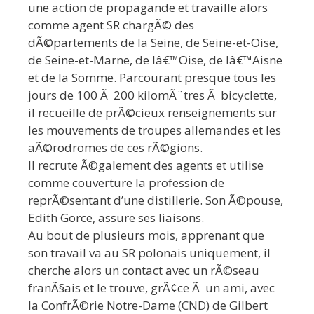
une action de propagande et travaille alors
comme agent SR chargÃ© des
dÃ©partements de la Seine, de Seine-et-Oise,
de Seine-et-Marne, de lâ€™Oise, de lâ€™Aisne
et de la Somme. Parcourant presque tous les
jours de 100 Ã 200 kilomÃ¨tres Ã bicyclette,
il recueille de prÃ©cieux renseignements sur
les mouvements de troupes allemandes et les
aÃ©rodromes de ces rÃ©gions.
Il recrute Ã©galement des agents et utilise
comme couverture la profession de
reprÃ©sentant d’une distillerie. Son Ã©pouse,
Edith Gorce, assure ses liaisons.
Au bout de plusieurs mois, apprenant que
son travail va au SR polonais uniquement, il
cherche alors un contact avec un rÃ©seau
franÃ§ais et le trouve, grÃ¢ce Ã un ami, avec
la ConfrÃ©rie Notre-Dame (CND) de Gilbert