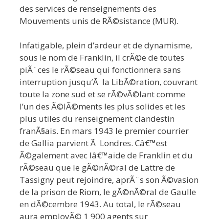
des services de renseignements des
Mouvements unis de RÃ©sistance (MUR).
Infatigable, plein d’ardeur et de dynamisme,
sous le nom de Franklin, il crÃ©e de toutes
piÃ¨ces le rÃ©seau qui fonctionnera sans
interruption jusqu’Ã la LibÃ©ration, couvrant
toute la zone sud et se rÃ©vÃ©lant comme
l’un des Ã©lÃ©ments les plus solides et les
plus utiles du renseignement clandestin
franÃ§ais. En mars 1943 le premier courrier
de Gallia parvient Ã Londres. Câ€™est
Ã©galement avec lâ€™aide de Franklin et du
rÃ©seau que le gÃ©nÃ©ral de Lattre de
Tassigny peut rejoindre, aprÃ¨s son Ã©vasion
de la prison de Riom, le gÃ©nÃ©ral de Gaulle
en dÃ©cembre 1943. Au total, le rÃ©seau
aura employÃ© 1 900 agents sur