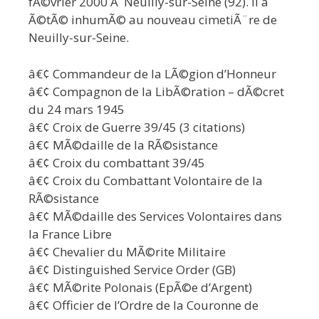
fÃ©vrier 2000 Ã Neuilly-sur-Seine (92). Il a
Ã©tÃ© inhumÃ© au nouveau cimetiÃ¨re de
Neuilly-sur-Seine.
â€¢ Commandeur de la LÃ©gion d’Honneur
â€¢ Compagnon de la LibÃ©ration – dÃ©cret
du 24 mars 1945
â€¢ Croix de Guerre 39/45 (3 citations)
â€¢ MÃ©daille de la RÃ©sistance
â€¢ Croix du combattant 39/45
â€¢ Croix du Combattant Volontaire de la
RÃ©sistance
â€¢ MÃ©daille des Services Volontaires dans
la France Libre
â€¢ Chevalier du MÃ©rite Militaire
â€¢ Distinguished Service Order (GB)
â€¢ MÃ©rite Polonais (EpÃ©e d’Argent)
â€¢ Officier de l’Ordre de la Couronne de