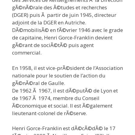
gÃ©nÃ©rale des Ã©tudes et recherches
(DGER) puis Ã partir de juin 1945, directeur
adjoint de la DGER en Autriche.
DÃ©mobilisÃ© en fÃ©vrier 1946 avec le grade
de capitaine, Henri Gorce-Franklin devient
gÃ©rant de sociÃ©tÃ© puis agent
commercial.
En 1958, il est vice-prÃ©sident de l’Association
nationale pour le soutien de l’action du
gÃ©nÃ©ral de Gaulle.
De 1962 Ã 1967, il est dÃ©putÃ© de Lyon et
de 1967 Ã 1974, membre du Conseil
Ã©conomique et social. Il est Ã©galement
lieutenant-colonel de rÃ©serve.
Henri Gorce-Franklin est dÃ©cÃ©dÃ© le 17