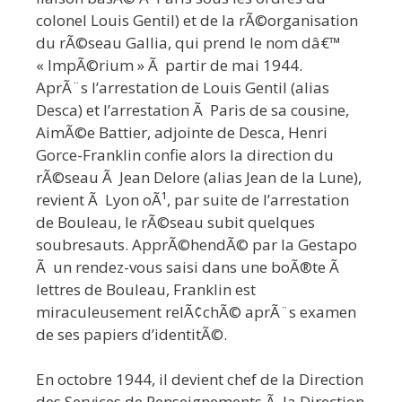
colonel Louis Gentil) et de la rÃ©organisation
du rÃ©seau Gallia, qui prend le nom dâ€™
« ImpÃ©rium » Ã partir de mai 1944.
AprÃ¨s l’arrestation de Louis Gentil (alias
Desca) et l’arrestation Ã Paris de sa cousine,
AimÃ©e Battier, adjointe de Desca, Henri
Gorce-Franklin confie alors la direction du
rÃ©seau Ã Jean Delore (alias Jean de la Lune),
revient Ã Lyon oÃ¹, par suite de l’arrestation
de Bouleau, le rÃ©seau subit quelques
soubresauts. ApprÃ©hendÃ© par la Gestapo
Ã un rendez-vous saisi dans une boÃ®te Ã
lettres de Bouleau, Franklin est
miraculeusement relÃ¢chÃ© aprÃ¨s examen
de ses papiers d’identitÃ©.
En octobre 1944, il devient chef de la Direction
des Services de Renseignements Ã la Direction