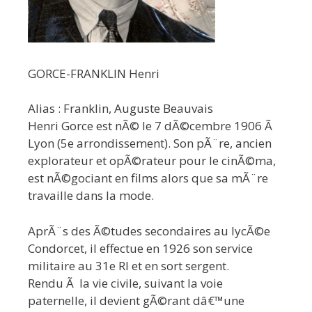
GORCE-FRANKLIN Henri
Alias : Franklin, Auguste Beauvais
Henri Gorce est nÃ© le 7 dÃ©cembre 1906 Ã
Lyon (5e arrondissement). Son pÃ¨re, ancien
explorateur et opÃ©rateur pour le cinÃ©ma,
est nÃ©gociant en films alors que sa mÃ¨re
travaille dans la mode.
AprÃ¨s des Ã©tudes secondaires au lycÃ©e
Condorcet, il effectue en 1926 son service
militaire au 31e RI et en sort sergent.
Rendu Ã la vie civile, suivant la voie
paternelle, il devient gÃ©rant dâ€™une