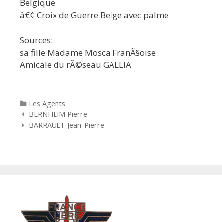
Belgique
â€¢ Croix de Guerre Belge avec palme
Sources:
sa fille Madame Mosca FranÃ§oise
Amicale du rÃ©seau GALLIA
Categories
Les Agents
Navigation des articles
BERNHEIM Pierre
BARRAULT Jean-Pierre