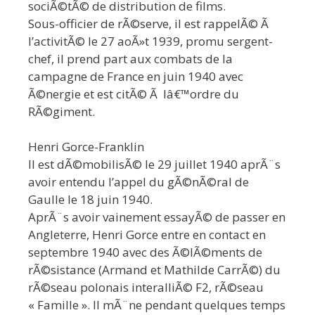
sociÃ©tÃ© de distribution de films.
Sous-officier de rÃ©serve, il est rappelÃ© Ã
l’activitÃ© le 27 aoÃ»t 1939, promu sergent-
chef, il prend part aux combats de la
campagne de France en juin 1940 avec
Ã©nergie et est citÃ© Ã lâ€™ordre du
RÃ©giment.
Henri Gorce-Franklin
Il est dÃ©mobilisÃ© le 29 juillet 1940 aprÃ¨s
avoir entendu l’appel du gÃ©nÃ©ral de
Gaulle le 18 juin 1940.
AprÃ¨s avoir vainement essayÃ© de passer en
Angleterre, Henri Gorce entre en contact en
septembre 1940 avec des Ã©lÃ©ments de
rÃ©sistance (Armand et Mathilde CarrÃ©) du
rÃ©seau polonais interalliÃ© F2, rÃ©seau
« Famille ». Il mÃ¨ne pendant quelques temps